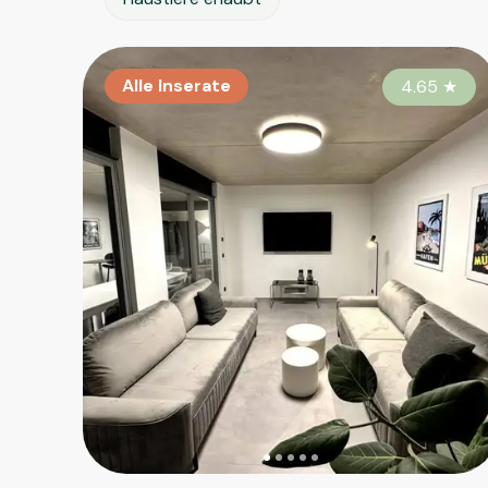
Alle Inserate
4.65
★