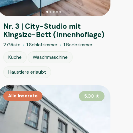
Nr. 3 | City-Studio mit
Kingsize-Bett (Innenhoflage)
2 Gäste
1 Schlafzimmer
1 Badezimmer
Küche
Waschmaschine
Haustiere erlaubt
le Inserate
Alle Inserate
Alle Inserate
Alle Insera
Alle Ins
Alle 
4.50
4.65
★
5.00
★
★