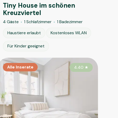
Tiny House im schönen
Kreuzviertel
4 Gäste
1 Schlafzimmer
1 Badezimmer
Haustiere erlaubt
Kostenloses WLAN
Für Kinder geeignet
le Inserate
Alle Inserate
Alle Inserate
Alle Insera
Alle Ins
Alle 
4.60
4.30
★
4.40
★
★