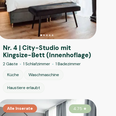
Nr. 4 | City-Studio mit
Kingsize-Bett (Innenhoflage)
2 Gäste
1 Schlafzimmer
1 Badezimmer
Küche
Waschmaschine
Haustiere erlaubt
le Inserate
Alle Inserate
Alle Inserate
Alle Insera
Alle Ins
Alle 
4.65
4.50
★
4.75
★
★