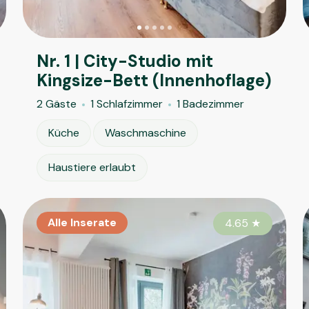
Nr. 1 | City-Studio mit
Kingsize-Bett (Innenhoflage)
2 Gäste
1 Schlafzimmer
1 Badezimmer
Küche
Waschmaschine
Haustiere erlaubt
Alle Inserate
Alle Inserate
Al
4.50
4.65
★
★