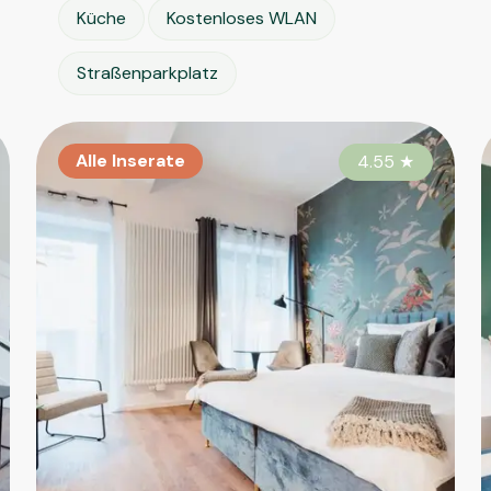
Küche
Kostenloses WLAN
Straßenparkplatz
Alle Inserate
Alle Inserate
Al
4.40
4.55
★
★