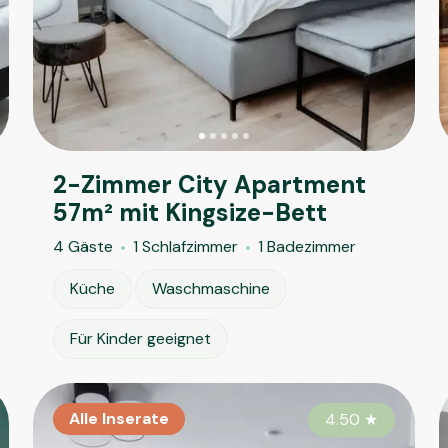
2-Zimmer City Apartment
57m² mit Kingsize-Bett
4 Gäste
1 Schlafzimmer
1 Badezimmer
Küche
Waschmaschine
Für Kinder geeignet
Alle Inserate
Alle Inserate
Al
4.65
4.50
★
★