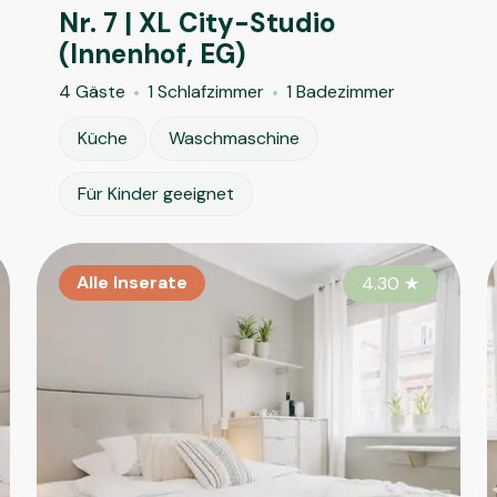
Nr. 7 | XL City-Studio
(Innenhof, EG)
4 Gäste
1 Schlafzimmer
1 Badezimmer
Küche
Waschmaschine
Für Kinder geeignet
Alle Inserate
Alle Inserate
Al
4.60
4.30
★
★