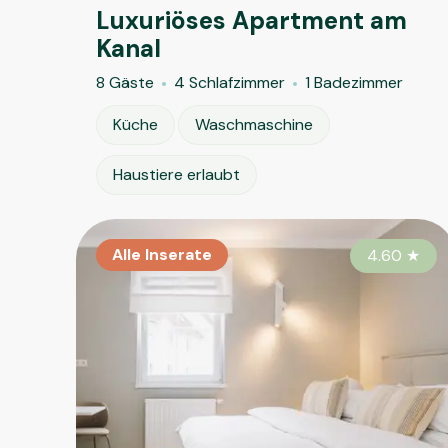
Luxuriöses Apartment am
Kanal
8 Gäste
4 Schlafzimmer
1 Badezimmer
Küche
Waschmaschine
Haustiere erlaubt
Alle Inserate
4.60
★