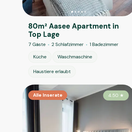
80m² Aasee Apartment in
Top Lage
7 Gäste
2 Schlafzimmer
1 Badezimmer
Küche
Waschmaschine
Haustiere erlaubt
Alle Inserate
4.50
★