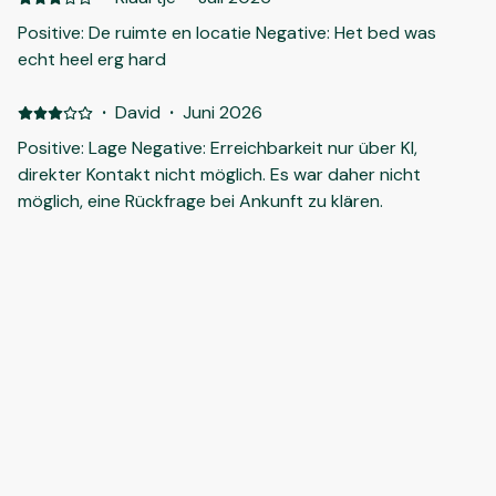
Positive: De ruimte en locatie Negative: Het bed was
echt heel erg hard
·
David
·
Juni 2026
Positive: Lage Negative: Erreichbarkeit nur über KI,
direkter Kontakt nicht möglich. Es war daher nicht
möglich, eine Rückfrage bei Ankunft zu klären.
·
Matthias
·
Mai 2026
Positive: Gutes Appartement mit bequemem Bett,
ansprechendem Design und allem, was man braucht.
·
Petra
·
Mai 2026
Positive: Unkomplizierter Check-In Sehr sauber und alles
da, was zwei brauchen. Negative: Ungepflegte
Grünpflanzen im Hof Kühlschrank viel zu laut
Pflegeprodukte nicht alle frisch