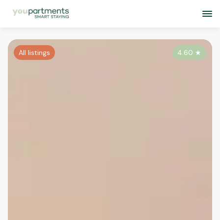
All listings
4.60
★