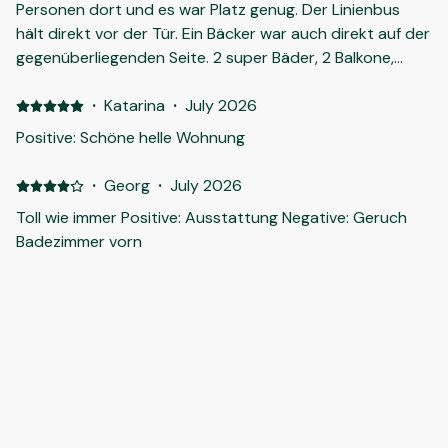
Personen dort und es war Platz genug. Der Linienbus
hält direkt vor der Tür. Ein Bäcker war auch direkt auf der
gegenüberliegenden Seite. 2 super Bäder, 2 Balkone,
große Küche und Wohnbereich, Es ist einfach eine super
tolle Wohnung. Wir kommen mit Sicherheit wieder.
·
Katarina
·
July 2026
Negative: Wir haben nichts gefunden was man
Positive: Schöne helle Wohnung
bemängeln könnte. :-),
·
Georg
·
July 2026
Toll wie immer Positive: Ausstattung Negative: Geruch
Badezimmer vorn
·
Gabriele
·
July 2026
Positive: Das Apartment war perfekt, sauber und gut
ausgestattet. Tolle Lage, Bäcker ist auf der anderen
Straßenseite. Negative: Baulich bedingt wäre eine Tür
aus dem SZ zum WZ / Küche besser gewesen. Z.Z. geht
es aus dem Eltern SZ ins Kinderzimmer, das ust etwas
ungeschickt.
·
Isabel
·
July 2026