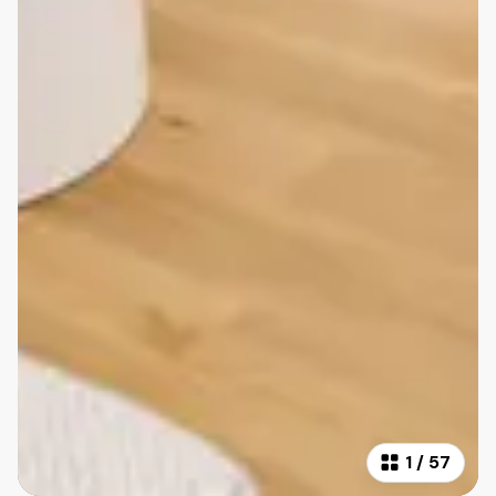
1
/
57