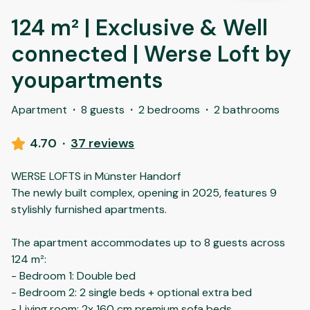
124 m² | Exclusive & Well
connected | Werse Loft by
youpartments
Apartment
·
8 guests
·
2 bedrooms
·
2 bathrooms
4.70
·
37 reviews
WERSE LOFTS in Münster Handorf
The newly built complex, opening in 2025, features 9
stylishly furnished apartments.
The apartment accommodates up to 8 guests across
124 m²:
- Bedroom 1: Double bed
- Bedroom 2: 2 single beds + optional extra bed
- Living room: 2x 160 cm premium sofa beds
...