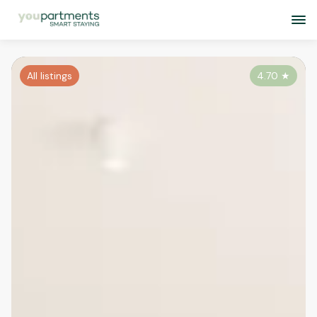
All listings
4.70
★