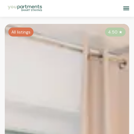
All listings
4.50
★