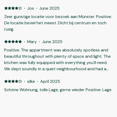
·
Jos
·
June 2025
Zeer gunstige locatie voor bezoek aan Münster. Positive:
De locatie beviel het meest. Dicht bij centrum en toch
rusig.
·
Mary
·
June 2025
Positive: The appartment was absolutely spotless and
beautiful throughout with plenty of spsce and light. The
kitchen was fully equipped with everything you'll need.
We slept soundly in a quiet neighbourhood and had a
lovely cycle along the river the following morning. Highly
recommended.
·
silke
·
April 2025
Schöne Wohnung, tolle Lage, gerne wieder Positive: Lage
ist super, nur wenige Minuten in die Innenstadt. Parken
war auch kein Problem, in den umliegenden Straßen
haben wir schnell was gefunden. Negative: wir hatten
etwas Probleme mit der Heizung