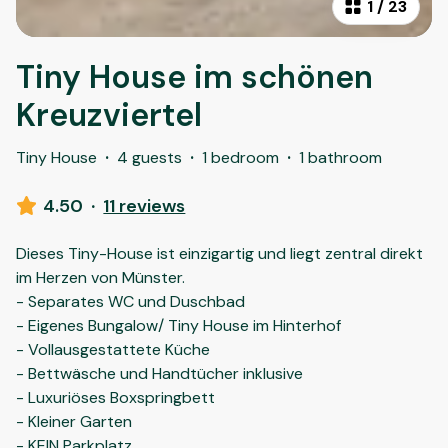
1
/
23
Tiny House im schönen
Kreuzviertel
Tiny House
·
4 guests
·
1 bedroom
·
1 bathroom
4.50
·
11 reviews
Dieses Tiny-House ist einzigartig und liegt zentral direkt
im Herzen von Münster.
- Separates WC und Duschbad
- Eigenes Bungalow/ Tiny House im Hinterhof
- Vollausgestattete Küche
- Bettwäsche und Handtücher inklusive
- Luxuriöses Boxspringbett
- Kleiner Garten
- KEIN Parkplatz