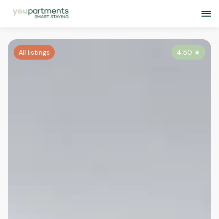
All listings
4.50
★